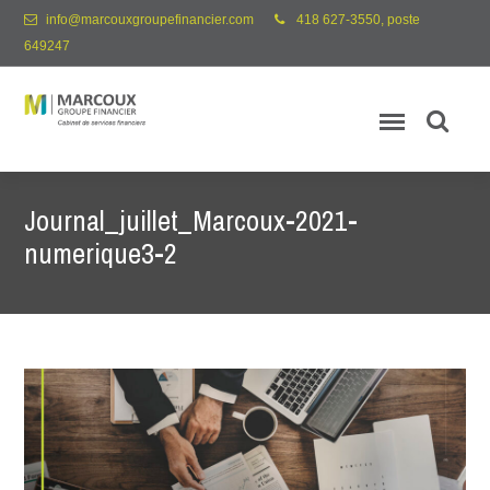
info@marcouxgroupefinancier.com
418 627-3550, poste
649247
Journal_juillet_Marcoux-2021-
numerique3-2