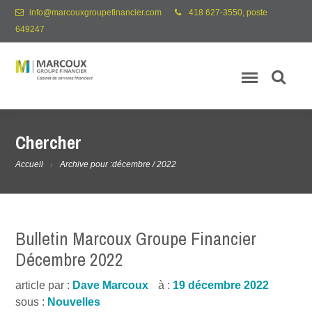
info@marcouxgroupefinancier.com
418 627-3550, poste
649247
Chercher
Accueil
Archive pour :décembre / 2022
Bulletin Marcoux Groupe Financier
Décembre 2022
article par :
Dave Marcoux
à :
19 décembre 2022
sous :
Nouvelles