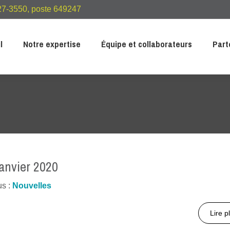
7-3550, poste 649247
l
Notre expertise
Équipe et collaborateurs
Part
anvier 2020
us :
Nouvelles
Lire p