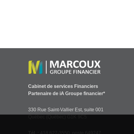
Cabinet de services Financiers
Partenaire de iA Groupe financier*
330 Rue Saint-Vallier Est, suite 001
Québec (Québec) G1K 9C5
Tél. :
418 627-3550, poste 649247