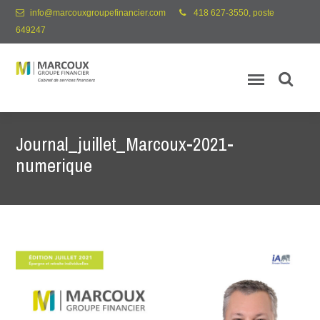
info@marcouxgroupefinancier.com
418 627-3550, poste
649247
Journal_juillet_Marcoux-2021-
numerique