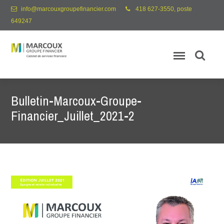
info@marcouxgroupefinancier.com
418 627-3550, poste
649247
Bulletin-Marcoux-Groupe-
Financier_Juillet_2021-2