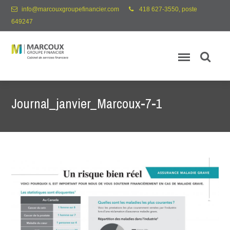
info@marcouxgroupefinancier.com
418 627-3550, poste
649247
Journal_janvier_Marcoux-7-1