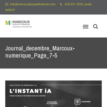
info@marcouxgroupefinancier.com
418 627-3550, poste
649247
Journal_decembre_Marcoux-
numerique_Page_7-5