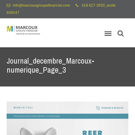
info@marcouxgroupefinancier.com
418 627-3550, poste
649247
Journal_decembre_Marcoux-
numerique_Page_3